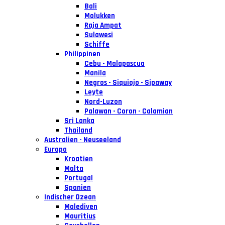
Bali
Molukken
Raja Ampat
Sulawesi
Schiffe
Philippinen
Cebu - Malapascua
Manila
Negros - Siquiojo - Sipaway
Leyte
Nord-Luzon
Palawan - Coron - Calamian
Sri Lanka
Thailand
Australien - Neuseeland
Europa
Kroatien
Malta
Portugal
Spanien
Indischer Ozean
Malediven
Mauritius