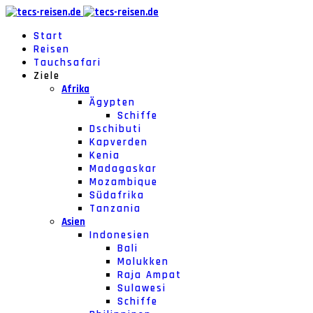
Start
Reisen
Tauchsafari
Ziele
Afrika
Ägypten
Schiffe
Dschibuti
Kapverden
Kenia
Madagaskar
Mozambique
Südafrika
Tanzania
Asien
Indonesien
Bali
Molukken
Raja Ampat
Sulawesi
Schiffe