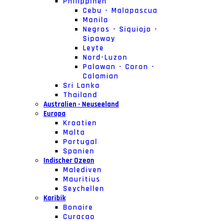
Philippinen
Cebu - Malapascua
Manila
Negros - Siquiojo -
Sipaway
Leyte
Nord-Luzon
Palawan - Coron -
Calamian
Sri Lanka
Thailand
Australien - Neuseeland
Europa
Kroatien
Malta
Portugal
Spanien
Indischer Ozean
Malediven
Mauritius
Seychellen
Karibik
Bonaire
Curacao