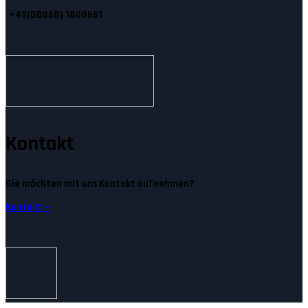
+49(08868) 1808661
Kontakt
Sie möchten mit uns Kontakt aufnehmen?
Kontakt —