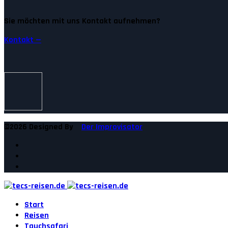
Sie möchten mit uns Kontakt aufnehmen?
Kontakt —
©2026 Designed By
Der Improvisator
Start
Reisen
Tauchsafari