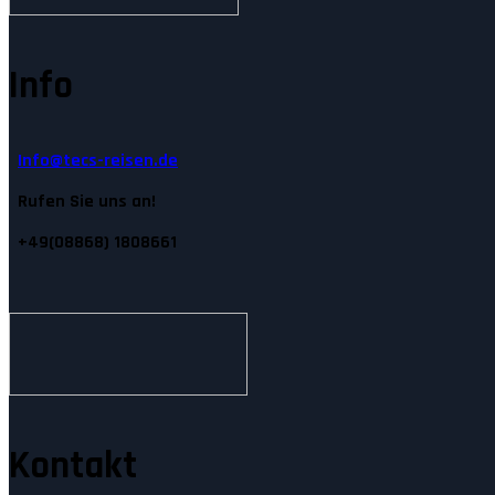
Info
Info@tecs-reisen.de
Rufen Sie uns an!
+49(08868) 1808661
Kontakt