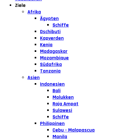
Ziele
Afrika
Ägypten
Schiffe
Dschibuti
Kapverden
Kenia
Madagaskar
Mozambique
Südafrika
Tanzania
Asien
Indonesien
Bali
Molukken
Raja Ampat
Sulawesi
Schiffe
Philippinen
Cebu - Malapascua
Manila