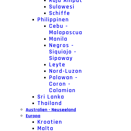
Raja Ampat
Sulawesi
Schiffe
Philippinen
Cebu -
Malapascua
Manila
Negros -
Siquiojo -
Sipaway
Leyte
Nord-Luzon
Palawan -
Coron -
Calamian
Sri Lanka
Thailand
Australien - Neuseeland
Europa
Kroatien
Malta