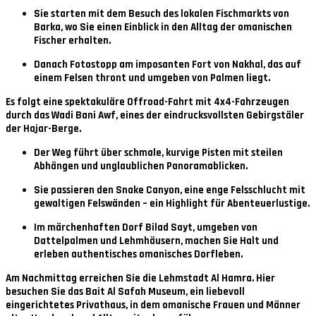
Sie starten mit dem Besuch des lokalen
Fischmarkts von
Barka
, wo Sie einen Einblick in den Alltag der omanischen
Fischer erhalten.
Danach Fotostopp am imposanten
Fort von Nakhal
, das auf
einem Felsen thront und umgeben von Palmen liegt.
Es folgt eine spektakuläre
Offroad-Fahrt mit 4x4-Fahrzeugen
durch das
Wadi Bani Awf
, eines der eindrucksvollsten Gebirgstäler
der Hajar-Berge.
Der Weg führt über schmale, kurvige Pisten mit steilen
Abhängen und unglaublichen Panoramablicken.
Sie passieren den
Snake Canyon
, eine enge Felsschlucht mit
gewaltigen Felswänden – ein Highlight für Abenteuerlustige.
Im märchenhaften Dorf
Bilad Sayt
, umgeben von
Dattelpalmen und Lehmhäusern, machen Sie Halt und
erleben authentisches omanisches Dorfleben.
Am Nachmittag erreichen Sie die Lehmstadt
Al Hamra
. Hier
besuchen Sie das
Bait Al Safah Museum
, ein liebevoll
eingerichtetes Privathaus, in dem omanische Frauen und Männer