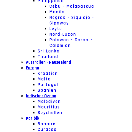
Philippinen
Cebu - Malapascua
Manila
Negros - Siquiojo -
Sipaway
Leyte
Nord-Luzon
Palawan - Coron -
Calamian
Sri Lanka
Thailand
Australien - Neuseeland
Europa
Kroatien
Malta
Portugal
Spanien
Indischer Ozean
Malediven
Mauritius
Seychellen
Karibik
Bonaire
Curacao