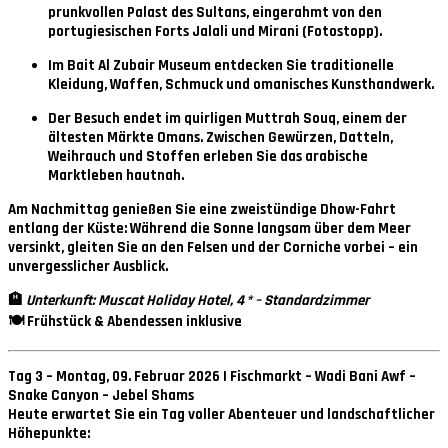
prunkvollen Palast des Sultans, eingerahmt von den
portugiesischen Forts
Jalali und Mirani
(Fotostopp).
Im
Bait Al Zubair Museum
entdecken Sie traditionelle
Kleidung, Waffen, Schmuck und omanisches Kunsthandwerk.
Der Besuch endet im quirligen
Muttrah Souq
, einem der
ältesten Märkte Omans. Zwischen Gewürzen, Datteln,
Weihrauch und Stoffen erleben Sie das arabische
Marktleben hautnah.
Am Nachmittag genießen Sie eine
zweistündige Dhow-Fahrt
entlang der Küste: Während die Sonne langsam über dem Meer
versinkt, gleiten Sie an den Felsen und der Corniche vorbei – ein
unvergesslicher Ausblick.
🏨
Unterkunft: Muscat Holiday Hotel, 4 * – Standardzimmer
🍽 Frühstück & Abendessen inklusive
Tag 3 – Montag, 09. Februar 2026 | Fischmarkt – Wadi Bani Awf –
Snake Canyon – Jebel Shams
Heute erwartet Sie ein Tag voller Abenteuer und landschaftlicher
Höhepunkte: