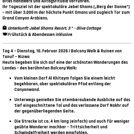
altes Handwerk und Alltagsrituale vorführen.
Ihr Tagesziel ist der spektakuläre
Jebel Shams
(„Berg der Sonne“)
– mit über 3.000 m der höchste Punkt Omans und zugleich Tor zum
Grand Canyon Arabiens
.
🏨
Unterkunft: Jebel Shams Resort, 3 * – Olive Cottage
🍽 Frühstück & Abendessen inklusive
Tag 4 – Dienstag, 10. Februar 2026 | Balcony Walk & Ruinen von
Tanuf – Nizwa
Heute begeben Sie sich auf eine der schönsten Wanderungen des
Landes – den berühmten
Balcony Walk
:
Vom kleinen Dorf
Al Khitaym
folgen Sie einem leicht
begehbaren, aber spektakulären Pfad entlang der
Canyonwand.
Unterwegs genießen Sie atemberaubende Ausblicke auf das
tief eingeschnittene Tal und das verlassene Dorf
Nakhr
auf
der gegenüberliegenden Seite.
Die Strecke ist ca. 4 km lang (einfach) und auch für weniger
geübte Wanderer machbar – Trittsicherheit und
Schwindelfreiheit werden empfohlen.