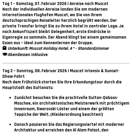
Tag 1 – Samstag, 07. Februar 2026 | Anreise nach Muscat
Nach der individuellen Anreise landen Sie am modernen
internationalen Flughafen Muscat, wo Sie von Ihrem
deutschsprachigen Reiseleiter herzlich begrüßt werden. Der
private Transfer bringt Sie zu Ihrem Hotel in zentraler Lage. Je
nach Ankunftszeit bleibt Gelegenheit, erste Eindrücke in
Eigenregie zu sammeln. Der Abend klingt bei einem gemeinsamen
Essen aus – ideal zum Kennenlernen der Gruppe.
🏨
Unterkunft: Muscat Holiday Hotel, 4 * – Standardzimmer
🍽 Abendessen inklusive
Tag 2 – Sonntag, 08. Februar 2026 | Muscat intensiv & Sunset-
Dhow-Fahrt
Nach dem Frühstück starten Sie Ihre Erkundungstour durch die
Hauptstadt des Sultanats:
Zunächst besuchen Sie die prachtvolle
Sultan-Qaboos-
Moschee
, ein architektonisches Meisterwerk mit prächtigem
Innenraum, Swarovski-Lüster und einem der größten
Teppiche der Welt. (Kleiderordnung beachten!)
Danach passieren Sie das Regierungsviertel mit moderner
Architektur und erreichen den
Al Alam Palast
, den