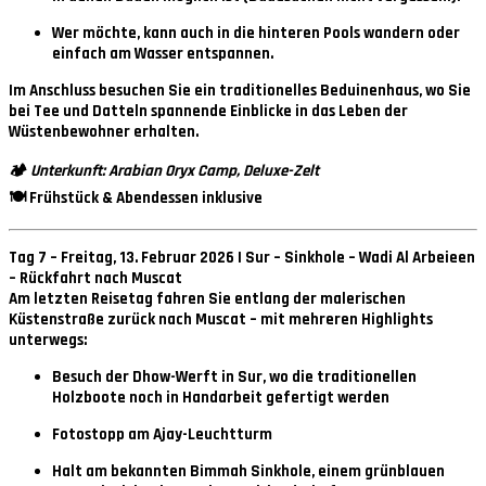
Wer möchte, kann auch in die hinteren Pools wandern oder
einfach am Wasser entspannen.
Im Anschluss besuchen Sie ein traditionelles
Beduinenhaus
, wo Sie
bei Tee und Datteln spannende Einblicke in das Leben der
Wüstenbewohner erhalten.
🏕
Unterkunft: Arabian Oryx Camp, Deluxe-Zelt
🍽 Frühstück & Abendessen inklusive
Tag 7 – Freitag, 13. Februar 2026 | Sur – Sinkhole – Wadi Al Arbeieen
– Rückfahrt nach Muscat
Am letzten Reisetag fahren Sie entlang der malerischen
Küstenstraße zurück nach Muscat – mit mehreren Highlights
unterwegs:
Besuch der
Dhow-Werft in Sur
, wo die traditionellen
Holzboote noch in Handarbeit gefertigt werden
Fotostopp am
Ajay-Leuchtturm
Halt am bekannten
Bimmah Sinkhole
, einem grünblauen