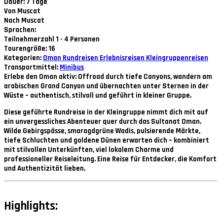
Dauer: 7 Tage
Von Muscat
Nach Muscat
Sprachen:
Teilnehmerzahl 1 - 4 Personen
Tourengröße: 16
Kategorien:
Oman
Rundreisen
Erlebnisreisen
Kleingruppenreisen
Transportmittel:
Minibus
Erlebe den Oman aktiv: Offroad durch tiefe Canyons, wandern am
arabischen Grand Canyon und übernachten unter Sternen in der
Wüste – authentisch, stilvoll und geführt in kleiner Gruppe.
Diese geführte Rundreise in der Kleingruppe nimmt dich mit auf
ein unvergessliches Abenteuer quer durch das Sultanat Oman.
Wilde Gebirgspässe, smaragdgrüne Wadis, pulsierende Märkte,
tiefe Schluchten und goldene Dünen erwarten dich – kombiniert
mit stilvollen Unterkünften, viel lokalem Charme und
professioneller Reiseleitung. Eine Reise für Entdecker, die Komfort
und Authentizität lieben.
Highlights: