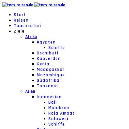
Start
Reisen
Tauchsafari
Ziele
Afrika
Ägypten
Schiffe
Dschibuti
Kapverden
Kenia
Madagaskar
Mozambique
Südafrika
Tanzania
Asien
Indonesien
Bali
Molukken
Raja Ampat
Sulawesi
Schiffe