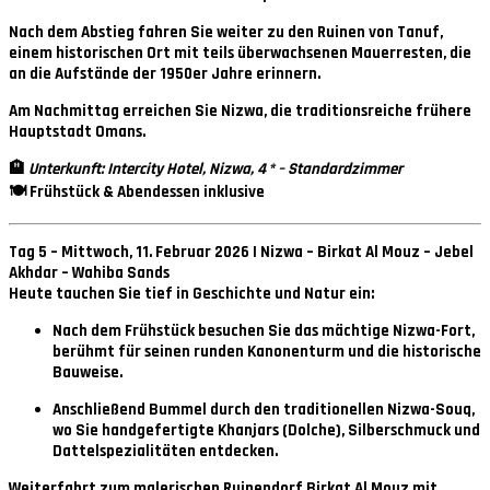
Nach dem Abstieg fahren Sie weiter zu den
Ruinen von Tanuf
,
einem historischen Ort mit teils überwachsenen Mauerresten, die
an die Aufstände der 1950er Jahre erinnern.
Am Nachmittag erreichen Sie
Nizwa
, die traditionsreiche frühere
Hauptstadt Omans.
🏨
Unterkunft: Intercity Hotel, Nizwa, 4 * – Standardzimmer
🍽 Frühstück & Abendessen inklusive
Tag 5 – Mittwoch, 11. Februar 2026 | Nizwa – Birkat Al Mouz – Jebel
Akhdar – Wahiba Sands
Heute tauchen Sie tief in Geschichte und Natur ein:
Nach dem Frühstück besuchen Sie das mächtige
Nizwa-Fort
,
berühmt für seinen runden Kanonenturm und die historische
Bauweise.
Anschließend Bummel durch den traditionellen
Nizwa-Souq
,
wo Sie handgefertigte Khanjars (Dolche), Silberschmuck und
Dattelspezialitäten entdecken.
Weiterfahrt zum malerischen Ruinendorf
Birkat Al Mouz
mit