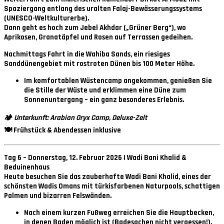
Spaziergang entlang des uralten Falaj-Bewässerungssystems
(UNESCO-Weltkulturerbe).
Dann geht es hoch zum
Jebel Akhdar
(„Grüner Berg“), wo
Aprikosen, Granatäpfel und Rosen auf Terrassen gedeihen.
Nachmittags Fahrt in die
Wahiba Sands
, ein riesiges
Sanddünengebiet mit rostroten Dünen bis 100 Meter Höhe.
Im komfortablen
Wüstencamp
angekommen, genießen Sie
die Stille der Wüste und erklimmen eine Düne zum
Sonnenuntergang – ein ganz besonderes Erlebnis.
🏕
Unterkunft: Arabian Oryx Camp, Deluxe-Zelt
🍽 Frühstück & Abendessen inklusive
Tag 6 – Donnerstag, 12. Februar 2026 | Wadi Bani Khalid &
Beduinenhaus
Heute besuchen Sie das zauberhafte
Wadi Bani Khalid
, eines der
schönsten Wadis Omans mit türkisfarbenen Naturpools, schattigen
Palmen und bizarren Felswänden.
Nach einem kurzen Fußweg erreichen Sie die Hauptbecken,
in denen Baden möglich ist (Badesachen nicht vergessen!).