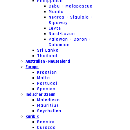
Philippinen
Cebu - Malapascua
Manila
Negros - Siquiojo -
Sipaway
Leyte
Nord-Luzon
Palawan - Coron -
Calamian
Sri Lanka
Thailand
Australien - Neuseeland
Europa
Kroatien
Malta
Portugal
Spanien
Indischer Ozean
Malediven
Mauritius
Seychellen
Karibik
Bonaire
Curacao