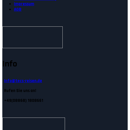
Impressum
AGB
Info
Info@tecs-reisen.de
Rufen Sie uns an!
+49(08868) 1808661