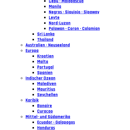
Cebu - Malapascua
Manila
Negros - Siquiojo - Sipaway
Leyte
Nord-Luzon
Palawan - Coron - Calamian
Sri Lanka
Thailand
Australien - Neuseeland
Europa
Kroatien
Malta
Portugal
Spanien
Indischer Ozean
Malediven
Mauritius
Seychellen
Karibik
Bonaire
Curacao
Mittel- und Südamerika
Ecuador - Galapagos
Honduras