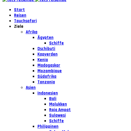
Start
Reisen
Tauchsafari
Ziele
Afrika
Ägypten
Schiffe
Dschibuti
Kapverden
Kenia
Madagaskar
Mozambique
Südafrika
Tanzania
Asien
Indonesien
Bali
Molukken
Raja Ampat
Sulawesi
Schiffe
Philippinen