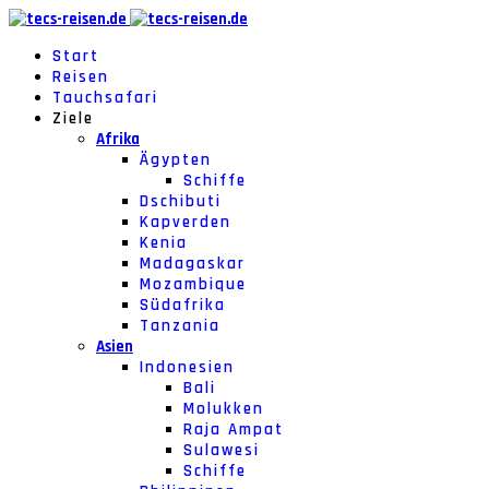
Start
Reisen
Tauchsafari
Ziele
Afrika
Ägypten
Schiffe
Dschibuti
Kapverden
Kenia
Madagaskar
Mozambique
Südafrika
Tanzania
Asien
Indonesien
Bali
Molukken
Raja Ampat
Sulawesi
Schiffe