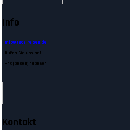
Info
Info@tecs-reisen.de
Rufen Sie uns an!
+49(08868) 1808661
Kontakt