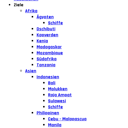
Ziele
Afrika
Ägypten
Schiffe
Dschibuti
Kapverden
Kenia
Madagaskar
Mozambique
Südafrika
Tanzania
Asien
Indonesien
Bali
Molukken
Raja Ampat
Sulawesi
Schiffe
Philippinen
Cebu - Malapascua
Manila