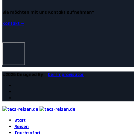
Sie möchten mit uns Kontakt aufnehmen?
Kontakt —
©2026 Designed By
Der Improvisator
Start
Reisen
Tauchsafari