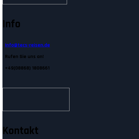
Info
Info@tecs-reisen.de
Rufen Sie uns an!
+49(08868) 1808661
Kontakt