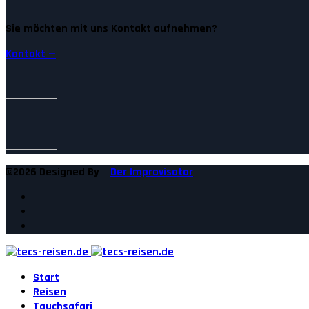
Sie möchten mit uns Kontakt aufnehmen?
Kontakt —
©2026 Designed By
Der Improvisator
Start
Reisen
Tauchsafari