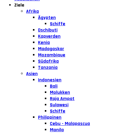
Ziele
Afrika
Ägypten
Schiffe
Dschibuti
Kapverden
Kenia
Madagaskar
Mozambique
Südafrika
Tanzania
Asien
Indonesien
Bali
Molukken
Raja Ampat
Sulawesi
Schiffe
Philippinen
Cebu - Malapascua
Manila