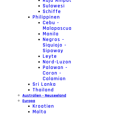
Raja Ampat
Sulawesi
Schiffe
Philippinen
Cebu -
Malapascua
Manila
Negros -
Siquiojo -
Sipaway
Leyte
Nord-Luzon
Palawan -
Coron -
Calamian
Sri Lanka
Thailand
Australien - Neuseeland
Europa
Kroatien
Malta