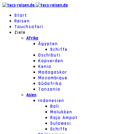
Start
Reisen
Tauchsafari
Ziele
Afrika
Ägypten
Schiffe
Dschibuti
Kapverden
Kenia
Madagaskar
Mozambique
Südafrika
Tanzania
Asien
Indonesien
Bali
Molukken
Raja Ampat
Sulawesi
Schiffe