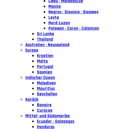
Cebu - Malapascua
Manila
Negros - Siquiojo - Sipaway
Leyte
Nord-Luzon
Palawan - Coron - Calamian
Sri Lanka
Thailand
Australien - Neuseeland
Europa
Kroatien
Malta
Portugal
Spanien
Indischer Ozean
Malediven
Mauritius
Seychellen
Karibik
Bonaire
Curacao
Mittel- und Südamerika
Ecuador - Galapagos
Honduras