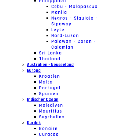
Philippinen
Cebu - Malapascua
Manila
Negros - Siquiojo -
Sipaway
Leyte
Nord-Luzon
Palawan - Coron -
Calamian
Sri Lanka
Thailand
Australien - Neuseeland
Europa
Kroatien
Malta
Portugal
Spanien
Indischer Ozean
Malediven
Mauritius
Seychellen
Karibik
Bonaire
Curacao