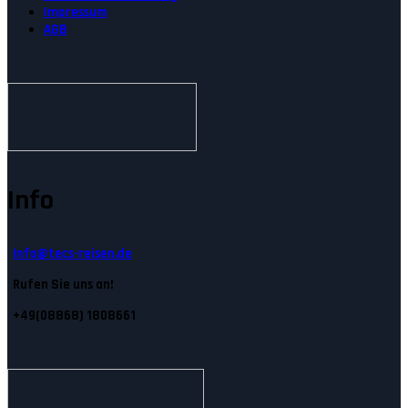
Impressum
AGB
Info
Info@tecs-reisen.de
Rufen Sie uns an!
+49(08868) 1808661