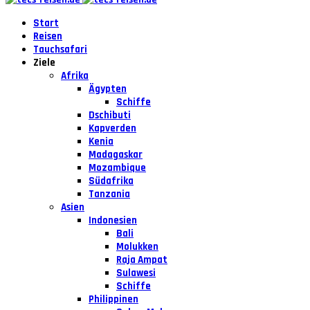
Start
Reisen
Tauchsafari
Ziele
Afrika
Ägypten
Schiffe
Dschibuti
Kapverden
Kenia
Madagaskar
Mozambique
Südafrika
Tanzania
Asien
Indonesien
Bali
Molukken
Raja Ampat
Sulawesi
Schiffe
Philippinen