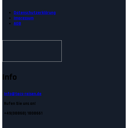
Datenschutzerklärung
Impressum
AGB
Info
Info@tecs-reisen.de
Rufen Sie uns an!
+49(08868) 1808661