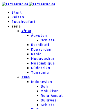
Start
Reisen
Tauchsafari
Ziele
Afrika
Ägypten
Schiffe
Dschibuti
Kapverden
Kenia
Madagaskar
Mozambique
Südafrika
Tanzania
Asien
Indonesien
Bali
Molukken
Raja Ampat
Sulawesi
Schiffe