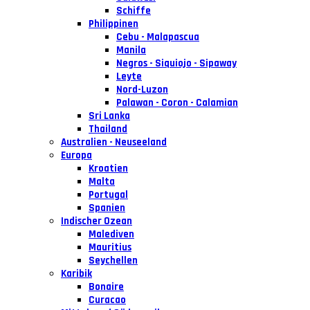
Schiffe
Philippinen
Cebu - Malapascua
Manila
Negros - Siquiojo - Sipaway
Leyte
Nord-Luzon
Palawan - Coron - Calamian
Sri Lanka
Thailand
Australien - Neuseeland
Europa
Kroatien
Malta
Portugal
Spanien
Indischer Ozean
Malediven
Mauritius
Seychellen
Karibik
Bonaire
Curacao