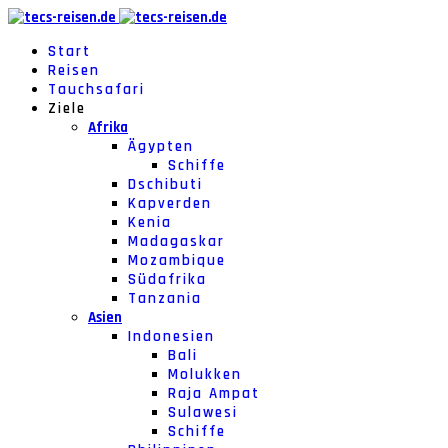
Start
Reisen
Tauchsafari
Ziele
Afrika
Ägypten
Schiffe
Dschibuti
Kapverden
Kenia
Madagaskar
Mozambique
Südafrika
Tanzania
Asien
Indonesien
Bali
Molukken
Raja Ampat
Sulawesi
Schiffe