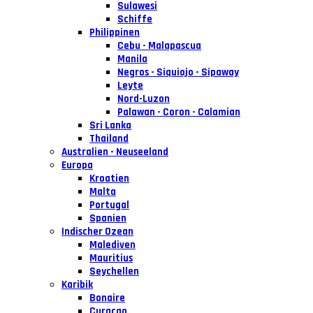
Sulawesi
Schiffe
Philippinen
Cebu - Malapascua
Manila
Negros - Siquiojo - Sipaway
Leyte
Nord-Luzon
Palawan - Coron - Calamian
Sri Lanka
Thailand
Australien - Neuseeland
Europa
Kroatien
Malta
Portugal
Spanien
Indischer Ozean
Malediven
Mauritius
Seychellen
Karibik
Bonaire
Curacao