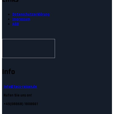
Datenschutzerklärung
Impressum
AGB
Info
Info@tecs-reisen.de
Rufen Sie uns an!
+49(08868) 1808661